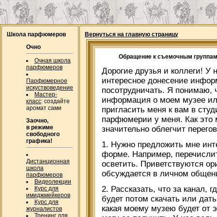
Школа парфюмеров
Вернуться на главную страницу
Очно
Обращение к съемочным группам,
Очная школа
парфюмеров
Дорогие друзья и коллеги! У 
интересное донесение инфор
Парфюмерное
искуствоведение
посотрудничать. Я понимаю, 
Мастер-
информация о моем музее ил
класс
: создайте
аромат сами
пригласить меня к вам в сту
парфюмерии у меня. Как это 
Заочно,
в режиме
значительно облегчит перего
свободного
графика!
1. Нужно предложить мне инт
форме. Например, перечислит
Дистанционная
осветить. Приветствуются ор
школа
обсуждается в личном общен
парфюмеров
Видеолекции
2. Рассказать, что за канал, 
Курс для
имиджмейкеров
будет потом скачать или дать
Курс для
какая моему музею будет от э
журналистов
Тренинг для