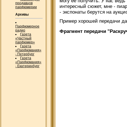
могу ее получить. У нас ведь
продавцов
интересный сюжет, мне - пиар
парфюмерии
- экспонаты берутся на аукци
Архивы
Пример хорошей передачи да
Парфюмерное
радио
Фрагмент передачи "Раскр
Газета
«Частный
парфюмер»
Газета
«Парфюмания»
- Петербург
Газета
«Парфюмания»
- Екатеринбург